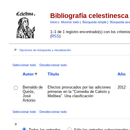
Bibliografía celestinesca
Inicio
|
Mostrar todo
|
Búsqueda simple
|
Búsqueda av
1–1 de 1 registro encontrado(s) con los criteri
(
RSS
):
Opciones de búsqueda y visualización
Seleccionar todo
Deseleccionar todo
Autor
Título
Año
Bernaldo de
Efectos provocados por las adiciones
2012
Quirós,
primeras en la "Comedia de Calisto y
José
Melibea". Una clasificación
Antonio
Seleccionar todo
Deseleccionar todo
Todas las entradas
Sólo las entradas seleccionadas: