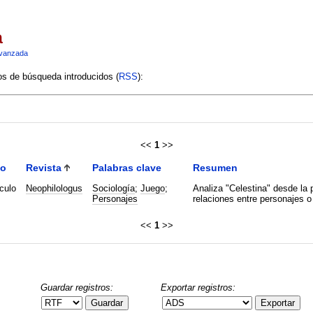
a
vanzada
ios de búsqueda introducidos (
RSS
):
<<
1
>>
po
Revista
Palabras clave
Resumen
culo
Neophilologus
Sociología
;
Juego
;
Analiza "Celestina" desde la 
Personajes
relaciones entre personajes o
<<
1
>>
Guardar registros:
Exportar registros:
Guardar
Exportar