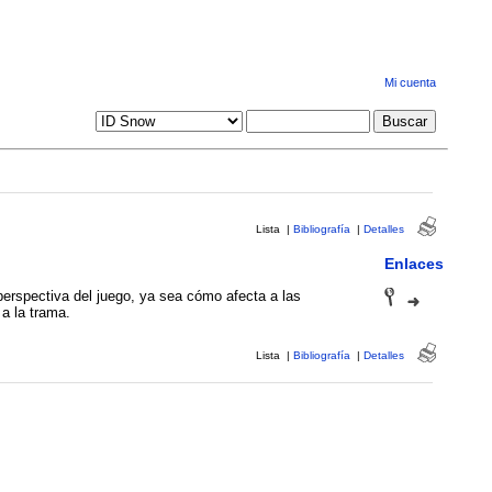
Mi cuenta
Lista
|
Bibliografía
|
Detalles
Enlaces
perspectiva del juego, ya sea cómo afecta a las
 a la trama.
Lista
|
Bibliografía
|
Detalles