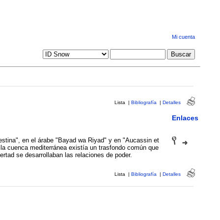
Mi cuenta
Lista
|
Bibliografía
|
Detalles
Enlaces
lestina", en el árabe "Bayad wa Riyad" y en "Aucassin et
e la cuenca mediterránea existía un trasfondo común que
ertad se desarrollaban las relaciones de poder.
Lista
|
Bibliografía
|
Detalles