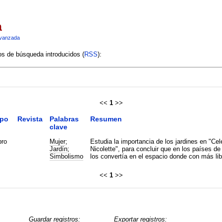
a
vanzada
ios de búsqueda introducidos (
RSS
):
<<
1
>>
ipo
Revista
Palabras
Resumen
clave
bro
Mujer
;
Estudia la importancia de los jardines en "Ce
Jardín
;
Nicolette", para concluir que en los países d
Simbolismo
los convertía en el espacio donde con más lib
<<
1
>>
Guardar registros:
Exportar registros: