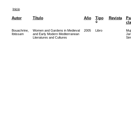
Inicio
Autor
Título
Año
Tipo
Revista
Pa
cl
Bouachrine,
Women and Gardens in Medieval
2005
Libro
Muj
Ibtissam
and Early Modern Mediterranean
Jar
Literatures and Cultures
Sim