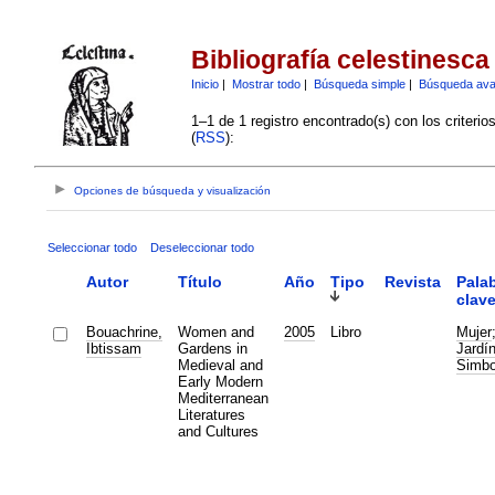
Bibliografía celestinesca
Inicio
|
Mostrar todo
|
Búsqueda simple
|
Búsqueda av
1–1 de 1 registro encontrado(s) con los criteri
(
RSS
):
Opciones de búsqueda y visualización
Seleccionar todo
Deseleccionar todo
Autor
Título
Año
Tipo
Revista
Pala
clav
Bouachrine,
Women and
2005
Libro
Mujer
Ibtissam
Gardens in
Jardí
Medieval and
Simbo
Early Modern
Mediterranean
Literatures
and Cultures