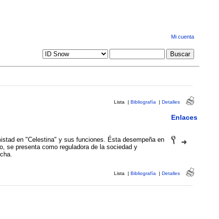
Mi cuenta
Lista
|
Bibliografía
|
Detalles
Enlaces
amistad en "Celestina" y sus funciones. Ésta desempeña en
do, se presenta como reguladora de la sociedad y
cha.
Lista
|
Bibliografía
|
Detalles