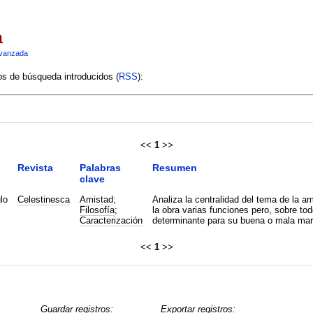
a
vanzada
ios de búsqueda introducidos (
RSS
):
<<
1
>>
Revista
Palabras
Resumen
clave
lo
Celestinesca
Amistad
;
Analiza la centralidad del tema de la 
Filosofía
;
la obra varias funciones pero, sobre to
Caracterización
determinante para su buena o mala mar
<<
1
>>
Guardar registros:
Exportar registros: