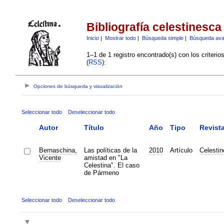
Bibliografía celestinesca
Inicio
|
Mostrar todo
|
Búsqueda simple
|
Búsqueda av
1–1 de 1 registro encontrado(s) con los criteri
(
RSS
):
Opciones de búsqueda y visualización
Seleccionar todo
Deseleccionar todo
Autor
Título
Año
Tipo
Revist
Bernaschina,
Las políticas de la
2010
Artículo
Celesti
Vicente
amistad en "La
Celestina". El caso
de Pármeno
Seleccionar todo
Deseleccionar todo