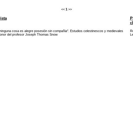
<<
1
>>
ista
P
c
ninguna cosa es alegre posesión sin compañia". Estudios celestinescos y medievales
R
onor del profesor Joseph Thomas Snow
L