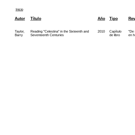
Inicio
Autor
Título
Año
Tipo
Rev
Taylor,
Reading "Celestina" in the Sixteenth and
2010
Capítulo
"De 
Barry
Seventeenth Centuries
de libro
en h