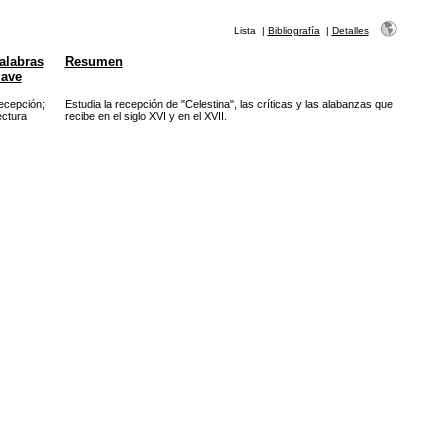
Lista
|
Bibliografía
|
Detalles
alabras
Resumen
lave
ecepción
;
Estudia la recepción de "Celestina", las críticas y las alabanzas que
ectura
recibe en el siglo XVI y en el XVII.