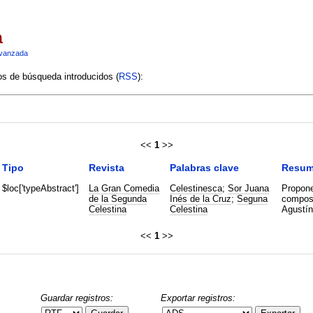
a
vanzada
ios de búsqueda introducidos (
RSS
):
<<
1
>>
Tipo
Revista
Palabras clave
Resu
$loc['typeAbstract']
La Gran Comedia
Celestinesca
;
Sor Juana
Propone
de la Segunda
Inés de la Cruz
;
Seguna
composi
Celestina
Celestina
Agustín
<<
1
>>
Guardar registros:
Exportar registros: