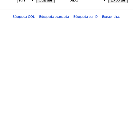
Guardar
Exportar
Búsqueda CQL
|
Búsqueda avanzada
|
Búsqueda por ID
|
Extraer citas