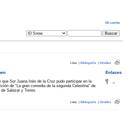
Mi cuenta
Lista
|
Bibliografía
|
Detalles
men
Enlaces
 que Sor Juana Inés de la Cruz pudo participar en la
ción de "La gran comedia de la segunda Celestina" de
 de Salazar y Torres.
Lista
|
Bibliografía
|
Detalles