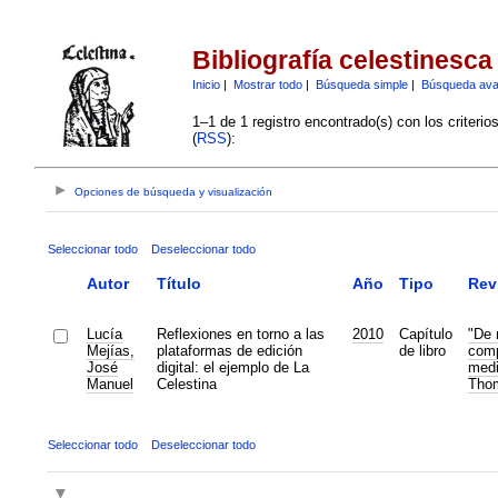
Bibliografía celestinesca
Inicio
|
Mostrar todo
|
Búsqueda simple
|
Búsqueda av
1–1 de 1 registro encontrado(s) con los criteri
(
RSS
):
Opciones de búsqueda y visualización
Seleccionar todo
Deseleccionar todo
Autor
Título
Año
Tipo
Rev
Lucía
Reflexiones en torno a las
2010
Capítulo
"De 
Mejías,
plataformas de edición
de libro
comp
José
digital: el ejemplo de La
medi
Manuel
Celestina
Tho
Seleccionar todo
Deseleccionar todo