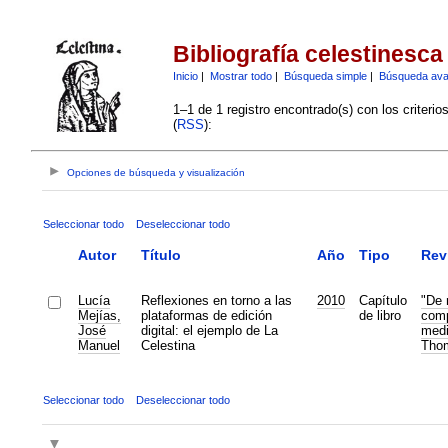
Bibliografía celestinesca
Inicio
|
Mostrar todo
|
Búsqueda simple
|
Búsqueda av
1–1 de 1 registro encontrado(s) con los criteri
(
RSS
):
Opciones de búsqueda y visualización
Seleccionar todo
Deseleccionar todo
Autor
Título
Año
Tipo
Rev
Lucía
Reflexiones en torno a las
2010
Capítulo
"De 
Mejías,
plataformas de edición
de libro
comp
José
digital: el ejemplo de La
medi
Manuel
Celestina
Tho
Seleccionar todo
Deseleccionar todo