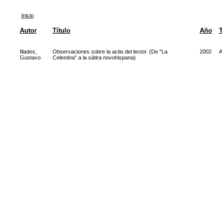
Inicio
Autor
Título
Año
Illades,
Observaciones sobre la actio del lector. (De "La
2002
A
Gustavo
Celestina" a la sátira novohispana)