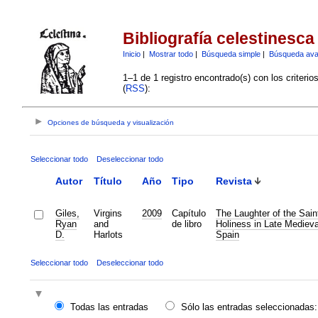
Bibliografía celestinesca
Inicio
|
Mostrar todo
|
Búsqueda simple
|
Búsqueda av
1–1 de 1 registro encontrado(s) con los criteri
(
RSS
):
Opciones de búsqueda y visualización
Seleccionar todo
Deseleccionar todo
Autor
Título
Año
Tipo
Revista
Giles,
Virgins
2009
Capítulo
The Laughter of the Sain
Ryan
and
de libro
Holiness in Late Mediev
D.
Harlots
Spain
Seleccionar todo
Deseleccionar todo
Todas las entradas
Sólo las entradas seleccionadas: