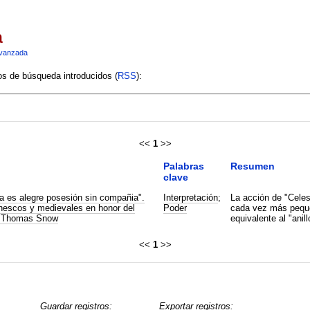
a
vanzada
ios de búsqueda introducidos (
RSS
):
<<
1
>>
Palabras
Resumen
clave
a es alegre posesión sin compañia".
Interpretación
;
La acción de "Celes
inescos y medievales en honor del
Poder
cada vez más pequeñ
h Thomas Snow
equivalente al "anill
<<
1
>>
Guardar registros:
Exportar registros: