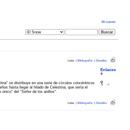
Mi cuenta
Lista
|
Bibliografía
|
Detalles
Enlaces
tina" se distribuye en una serie de círculos concéntricos
os hasta llegar al hilado de Celestina, que sería el
o único" del "Señor de los anillos".
Lista
|
Bibliografía
|
Detalles