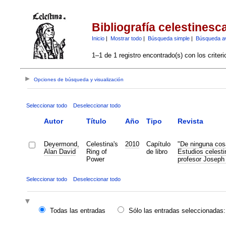
Bibliografía celestinesc
Inicio
|
Mostrar todo
|
Búsqueda simple
|
Búsqueda a
1–1 de 1 registro encontrado(s) con los criter
Opciones de búsqueda y visualización
Seleccionar todo
Deseleccionar todo
Autor
Título
Año
Tipo
Revista
Deyermond,
Celestina's
2010
Capítulo
"De ninguna cos
Alan David
Ring of
de libro
Estudios celest
Power
profesor Josep
Seleccionar todo
Deseleccionar todo
Todas las entradas
Sólo las entradas seleccionadas: