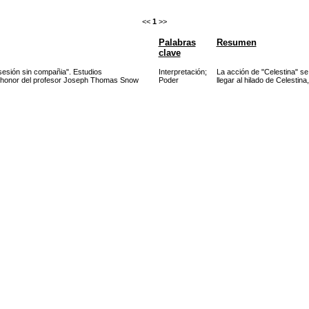
<<
1
>>
Palabras
Resumen
clave
sesión sin compañia". Estudios
Interpretación
;
La acción de "Celestina" s
n honor del profesor Joseph Thomas Snow
Poder
llegar al hilado de Celestina,