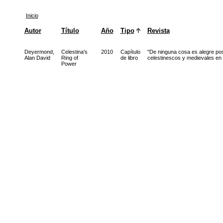
Inicio
Autor
Título
Año
Tipo
Revista
Deyermond,
Celestina's
2010
Capítulo
"De ninguna cosa es alegre po
Alan David
Ring of
de libro
celestinescos y medievales e
Power