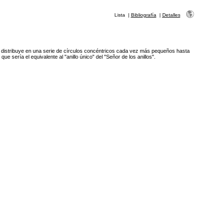
Lista
|
Bibliografía
|
Detalles
e distribuye en una serie de círculos concéntricos cada vez más pequeños hasta
 que sería el equivalente al "anillo único" del "Señor de los anillos".