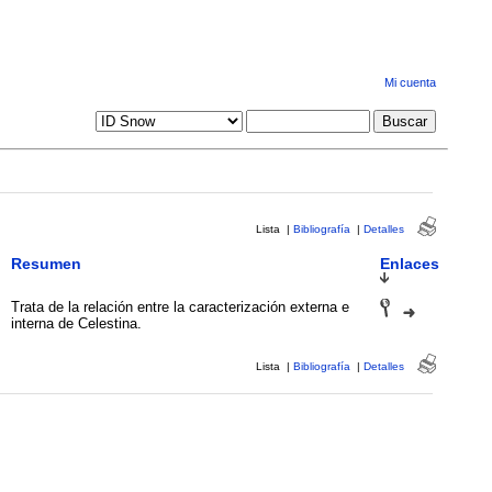
Mi cuenta
Lista
|
Bibliografía
|
Detalles
Resumen
Enlaces
Trata de la relación entre la caracterización externa e
interna de Celestina.
Lista
|
Bibliografía
|
Detalles