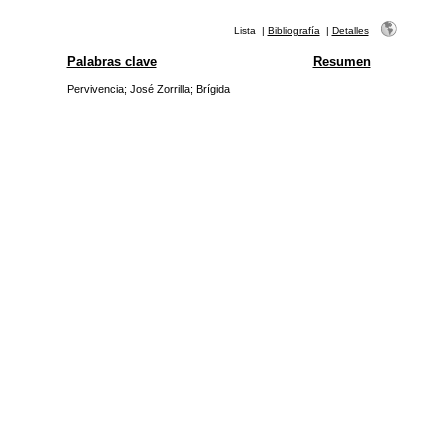
Lista
|
Bibliografía
|
Detalles
Palabras clave
Resumen
Pervivencia
;
José Zorrilla
;
Brígida