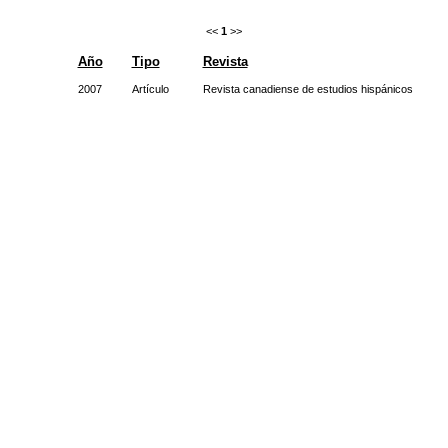
<<
1
>>
Año
Tipo
Revista
2007
Artículo
Revista canadiense de estudios hispánicos