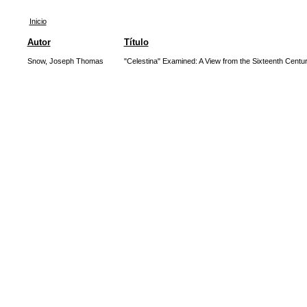
Inicio
Autor
Título
Snow, Joseph Thomas
"Celestina" Examined: A View from the Sixteenth Centu