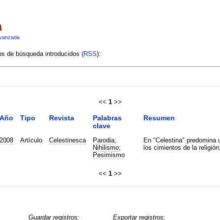
a
vanzada
ios de búsqueda introducidos (
RSS
):
<<
1
>>
Año
Tipo
Revista
Palabras
Resumen
clave
2008
Artículo
Celestinesca
Parodia
;
En "Celestina" predomina un
Nihilismo
;
los cimientos de la religión
Pesimismo
<<
1
>>
Guardar registros:
Exportar registros: