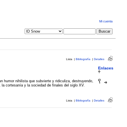
Mi cuenta
Lista
|
Bibliografía
|
Detalles
Enlaces
 humor nihilista que subvierte y ridiculiza, destruyendo,
, la cortesanía y la sociedad de finales del siglo XV.
Lista
|
Bibliografía
|
Detalles