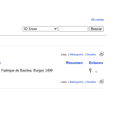
Mi cuenta
Lista
|
Bibliografía
|
Detalles
e
Resumen
Enlaces
;
Fadrique de Basilea
;
Burgos 1499
Lista
|
Bibliografía
|
Detalles