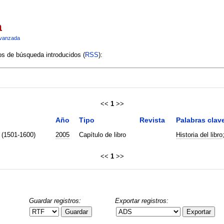
a
vanzada
ios de búsqueda introducidos (
RSS
):
<<
1
>>
Año
Tipo
Revista
Palabras clav
 (1501-1600)
2005
Capítulo de libro
Historia del libro
<<
1
>>
Guardar registros:
Exportar registros:
Guardar
Exportar