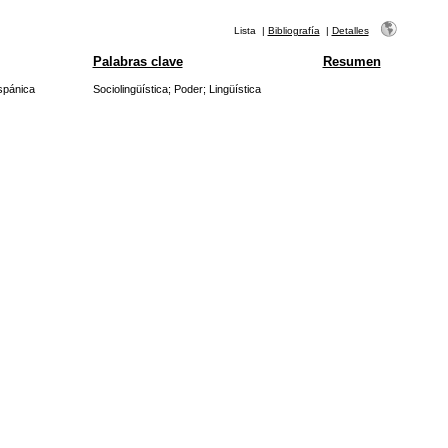
Lista
|
Bibliografía
|
Detalles
Palabras clave
Resumen
spánica
Sociolingüística
;
Poder
;
Lingüística