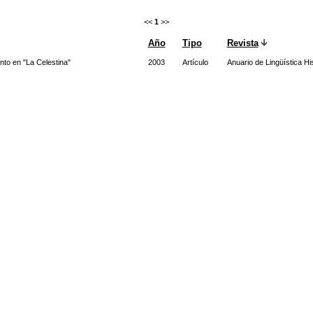
<<
1
>>
Año
Tipo
Revista
to en "La Celestina"
2003
Artículo
Anuario de Lingüística Hi