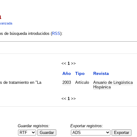
a
vanzada
ios de búsqueda introducidos (
RSS
):
<<
1
>>
Año
Tipo
Revista
 de tratamiento en "La
2003
Artículo
Anuario de Lingüística
Hispánica
<<
1
>>
Guardar registros:
Exportar registros:
Guardar
Exportar