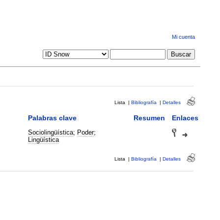
Mi cuenta
Lista
|
Bibliografía
|
Detalles
Palabras clave
Resumen
Enlaces
Sociolingüística
;
Poder
;
Lingüística
Lista
|
Bibliografía
|
Detalles