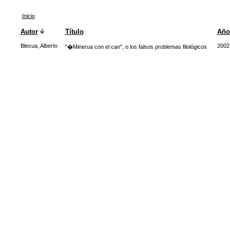
Inicio
Autor
Título
Año
Blecua, Alberto
2002
"�Minerua con el can", o los falsos problemas filológicos