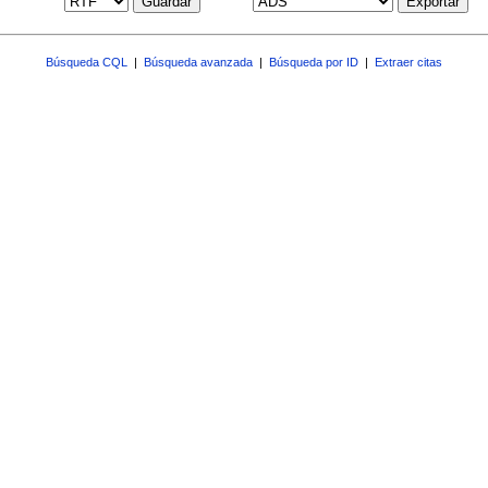
Guardar
Exportar
Búsqueda CQL
|
Búsqueda avanzada
|
Búsqueda por ID
|
Extraer citas