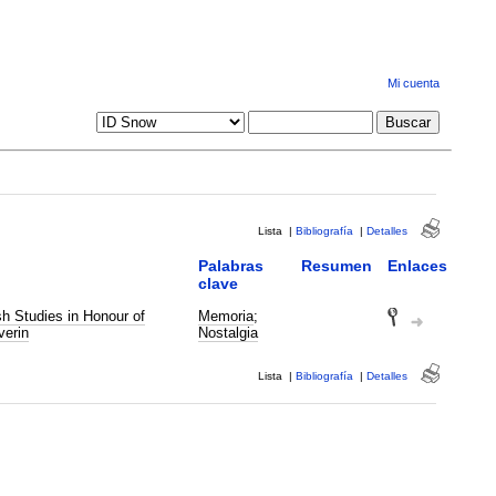
Mi cuenta
Lista
|
Bibliografía
|
Detalles
Palabras
Resumen
Enlaces
clave
h Studies in Honour of
Memoria
;
erin
Nostalgia
Lista
|
Bibliografía
|
Detalles