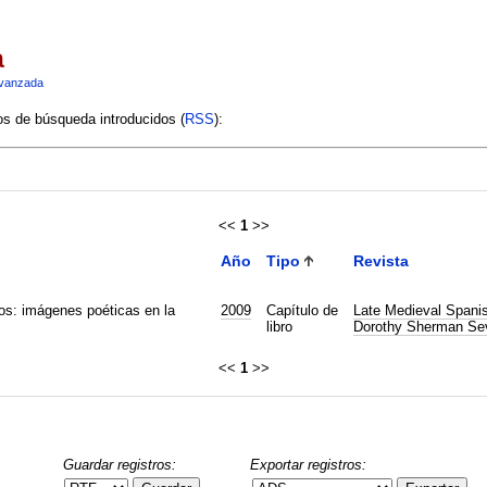
a
vanzada
ios de búsqueda introducidos (
RSS
):
<<
1
>>
Año
Tipo
Revista
os: imágenes poéticas en la
2009
Capítulo de
Late Medieval Spanis
libro
Dorothy Sherman Sev
<<
1
>>
Guardar registros:
Exportar registros: