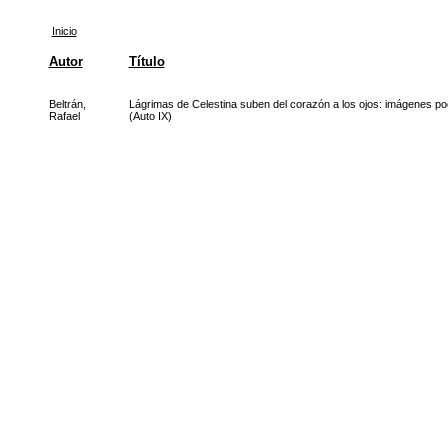
Inicio
Autor
Título
Beltrán,
Lágrimas de Celestina suben del corazón a los ojos: imágenes po
Rafael
(Auto IX)