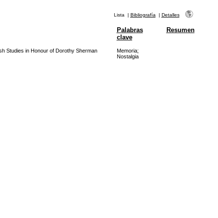
Lista
|
Bibliografía
|
Detalles
Palabras
Resumen
clave
sh Studies in Honour of Dorothy Sherman
Memoria
;
Nostalgia