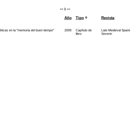
<<
1
>>
Año
Tipo
Revista
éticas en la "memoria del buen tiempo"
2009
Capítulo de
Late Medieval Spani
libro
Severin