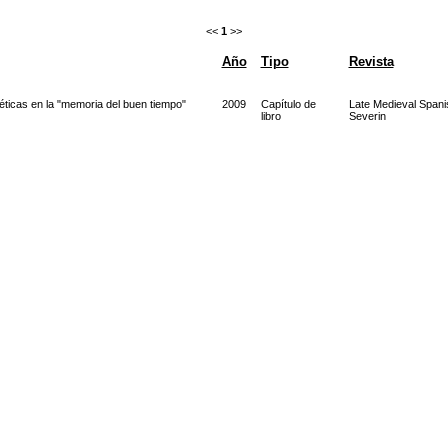
<<
1
>>
Año
Tipo
Revista
éticas en la "memoria del buen tiempo"
2009
Capítulo de
Late Medieval Spani
libro
Severin