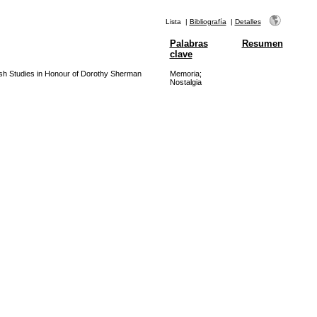
Lista
|
Bibliografía
|
Detalles
Palabras
Resumen
clave
sh Studies in Honour of Dorothy Sherman
Memoria
;
Nostalgia