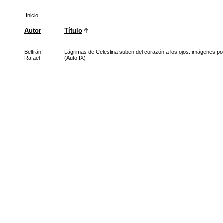
Inicio
Autor
Título
Beltrán,
Lágrimas de Celestina suben del corazón a los ojos: imágenes po
Rafael
(Auto IX)