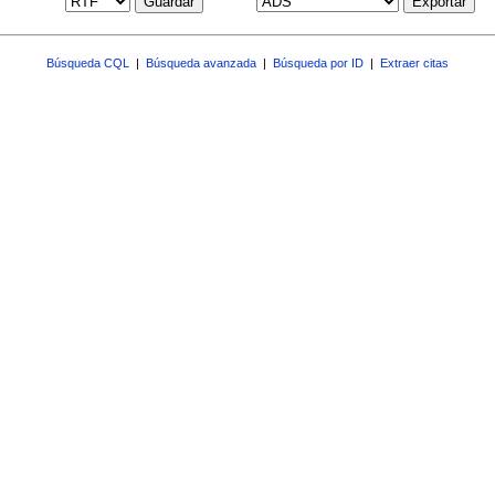
Guardar
Exportar
Búsqueda CQL
|
Búsqueda avanzada
|
Búsqueda por ID
|
Extraer citas