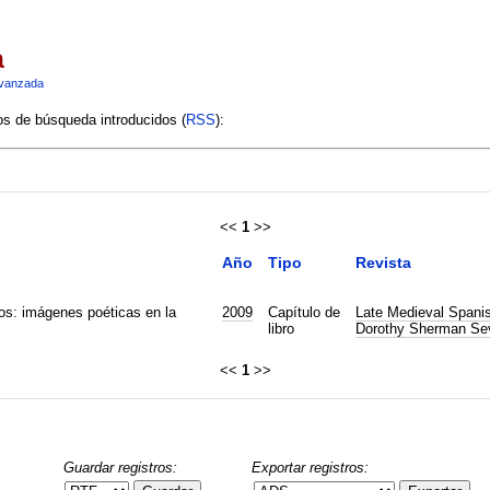
a
vanzada
ios de búsqueda introducidos (
RSS
):
<<
1
>>
Año
Tipo
Revista
os: imágenes poéticas en la
2009
Capítulo de
Late Medieval Spanis
libro
Dorothy Sherman Sev
<<
1
>>
Guardar registros:
Exportar registros: