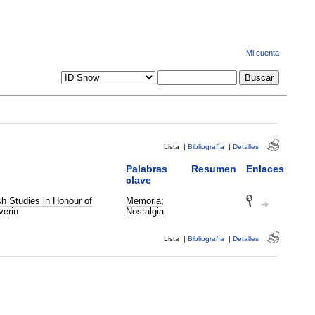
Mi cuenta
Lista
|
Bibliografía
|
Detalles
Palabras
Resumen
Enlaces
clave
h Studies in Honour of
Memoria
;
erin
Nostalgia
Lista
|
Bibliografía
|
Detalles