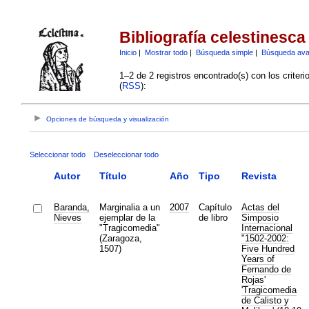
Bibliografía celestinesca
Inicio
|
Mostrar todo
|
Búsqueda simple
|
Búsqueda av
1–2 de 2 registros encontrado(s) con los criter
(
RSS
):
Opciones de búsqueda y visualización
Seleccionar todo
Deseleccionar todo
Autor
Título
Año
Tipo
Revista
Baranda,
Marginalia a un
2007
Capítulo
Actas del
Nieves
ejemplar de la
de libro
Simposio
"Tragicomedia"
Internacional
(Zaragoza,
"1502-2002:
1507)
Five Hundred
Years of
Fernando de
Rojas'
'Tragicomedia
de Calisto y