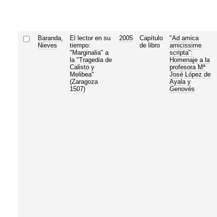
Baranda,
El lector en su
2005
Capítulo
"Ad amica
Nieves
tiempo:
de libro
amicissime
"Marginalia" a
scripta":
la "Tragedia de
Homenaje a la
Calisto y
profesora Mª
Melibea"
José López de
(Zaragoza
Ayala y
1507)
Genovés