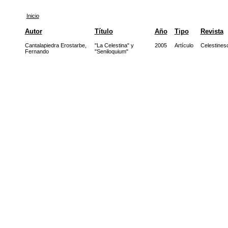
Inicio
Autor
Título
Año
Tipo
Revista
Cantalapiedra Erostarbe,
"La Celestina" y
2005
Artículo
Celestines
Fernando
"Seniloquium"