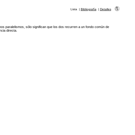
Lista
|
Bibliografía
|
Detalles
os paralelismos, sólo significan que los dos recurren a un fondo común de
ncia directa.