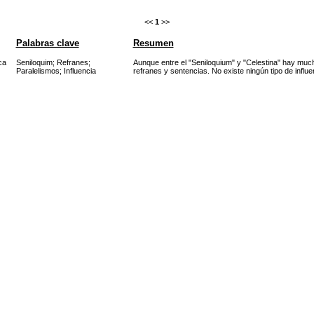
<<
1
>>
Palabras clave
Resumen
ca
Seniloquim
;
Refranes
;
Aunque entre el "Seniloquium" y "Celestina" hay much
Paralelismos
;
Influencia
refranes y sentencias. No existe ningún tipo de influe