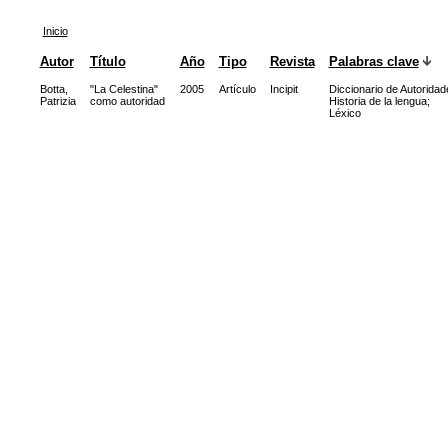
Inicio
Autor
Título
Año
Tipo
Revista
Palabras clave
Botta,
"La Celestina"
2005
Artículo
Incipit
Diccionario de Autoridad
Patrizia
como autoridad
Historia de la lengua
;
Léxico