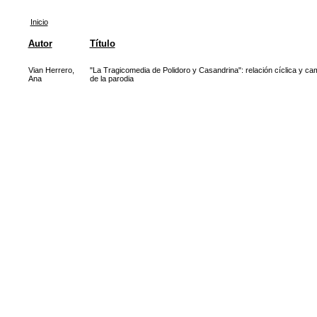
Inicio
Autor
Título
Vian Herrero,
"La Tragicomedia de Polidoro y Casandrina": relación cíclica y ca
Ana
de la parodia