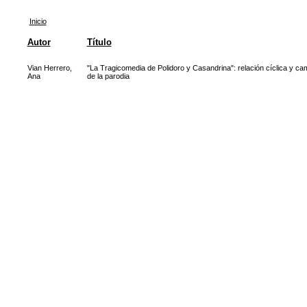
Inicio
Autor
Título
Vian Herrero,
"La Tragicomedia de Polidoro y Casandrina": relación cíclica y ca
Ana
de la parodia