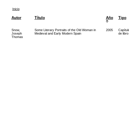
Inicio
Autor
Título
Año
Tipo
Snow,
Some Literary Portraits of the Old Woman in
2005
Capítul
Joseph
Medieval and Early Modern Spain
de libro
Thomas