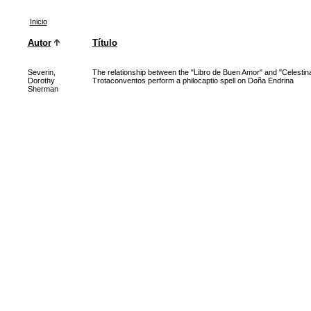
Inicio
Autor
Título
Severin,
The relationship between the "Libro de Buen Amor" and "Celestin
Dorothy
Trotaconventos perform a philocaptio spell on Doña Endrina
Sherman