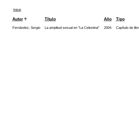
Inicio
Autor
Título
Año
Tipo
Fernández, Sergio
La amplitud sexual en "La Celestina"
2004
Capítulo de libr