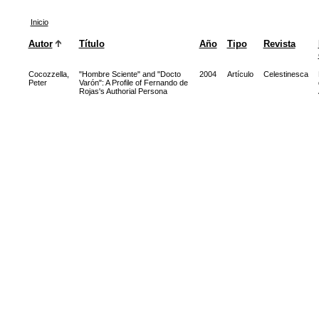
Inicio
Autor
Título
Año
Tipo
Revista
Cocozzella,
"Hombre Sciente" and "Docto
2004
Artículo
Celestinesca
Peter
Varón": A Profile of Fernando de
Rojas's Authorial Persona