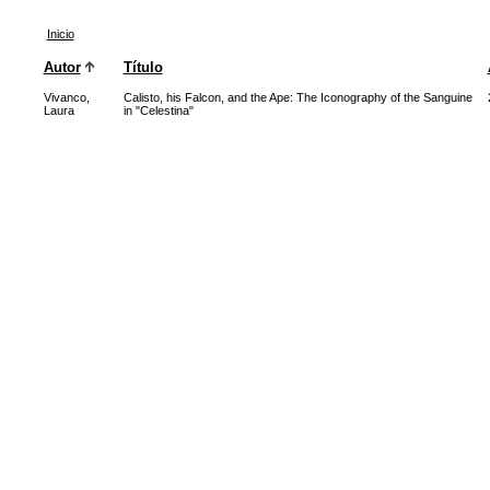
Inicio
Autor
Título
Vivanco,
Calisto, his Falcon, and the Ape: The Iconography of the Sanguine
Laura
in "Celestina"