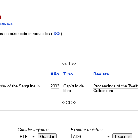
a
vanzada
ios de búsqueda introducidos (
RSS
):
<<
1
>>
Año
Tipo
Revista
phy of the Sanguine in
2003
Capítulo de
Proceedings of the Twelf
libro
Colloquium
<<
1
>>
Guardar registros:
Exportar registros:
Guardar
Exportar