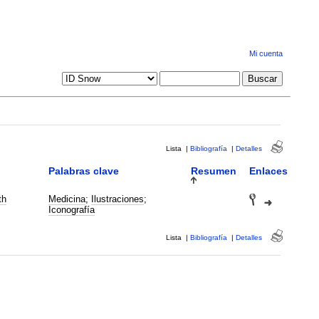
Mi cuenta
Lista
|
Bibliografía
|
Detalles
Palabras clave
Resumen
Enlaces
th
Medicina
;
Ilustraciones
;
Iconografía
Lista
|
Bibliografía
|
Detalles