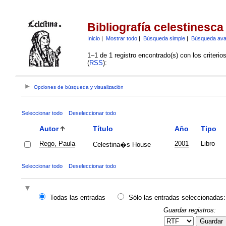
Bibliografía celestinesca
Inicio
|
Mostrar todo
|
Búsqueda simple
|
Búsqueda av
1–1 de 1 registro encontrado(s) con los criteri
(
RSS
):
Opciones de búsqueda y visualización
Seleccionar todo
Deseleccionar todo
Autor
Título
Año
Tipo
Rego, Paula
2001
Libro
Celestina�s House
Seleccionar todo
Deseleccionar todo
Todas las entradas
Sólo las entradas seleccionadas:
Guardar registros:
Guardar