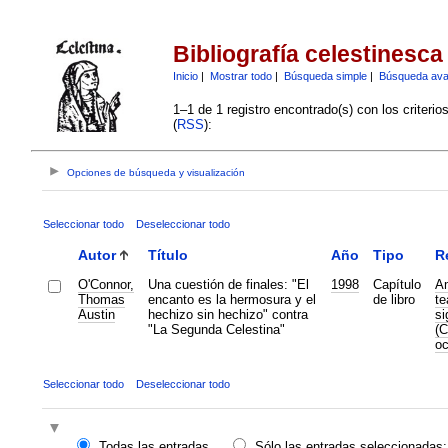
Bibliografía celestinesca
Inicio
|
Mostrar todo
|
Búsqueda simple
|
Búsqueda av
1–1 de 1 registro encontrado(s) con los criteri
(
RSS
):
Opciones de búsqueda y visualización
Seleccionar todo
Deseleccionar todo
Autor
Título
Año
Tipo
R
O'Connor,
Una cuestión de finales: "El
1998
Capítulo
Am
Thomas
encanto es la hermosura y el
de libro
te
Austin
hechizo sin hechizo" contra
si
"La Segunda Celestina"
(C
oc
Seleccionar todo
Deseleccionar todo
Todas las entradas
Sólo las entradas seleccionadas: