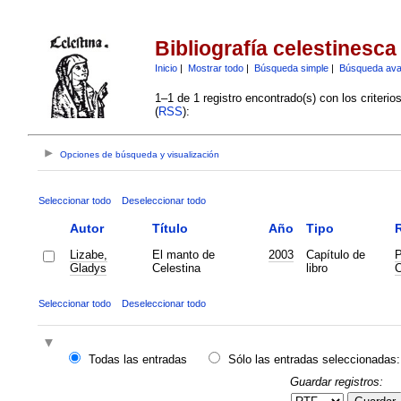
Bibliografía celestinesca
Inicio
|
Mostrar todo
|
Búsqueda simple
|
Búsqueda av
1–1 de 1 registro encontrado(s) con los criteri
(
RSS
):
Opciones de búsqueda y visualización
Seleccionar todo
Deseleccionar todo
Autor
Título
Año
Tipo
R
Lizabe,
El manto de
2003
Capítulo de
P
Gladys
Celestina
libro
C
Seleccionar todo
Deseleccionar todo
Todas las entradas
Sólo las entradas seleccionadas:
Guardar registros: