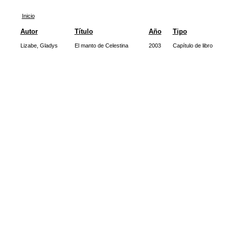
Inicio
Autor
Título
Año
Tipo
Lizabe, Gladys
El manto de Celestina
2003
Capítulo de libro