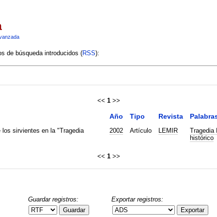
a
vanzada
ios de búsqueda introducidos (
RSS
):
<<
1
>>
Año
Tipo
Revista
Palabra
 los sirvientes en la "Tragedia
2002
Artículo
LEMIR
Tragedia 
histórico
<<
1
>>
Guardar registros:
Exportar registros:
Guardar
Exportar