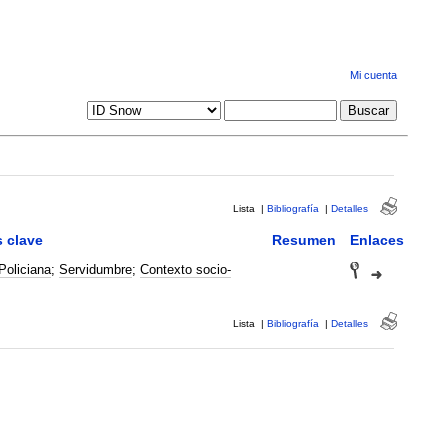
Mi cuenta
Lista
|
Bibliografía
|
Detalles
s clave
Resumen
Enlaces
Policiana
;
Servidumbre
;
Contexto socio-
Lista
|
Bibliografía
|
Detalles