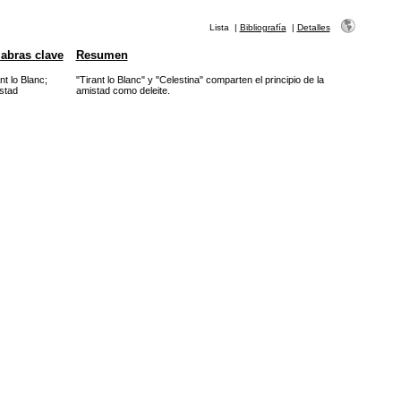
Lista
|
Bibliografía
|
Detalles
abras clave
Resumen
nt lo Blanc
;
"Tirant lo Blanc" y "Celestina" comparten el principio de la
stad
amistad como deleite.