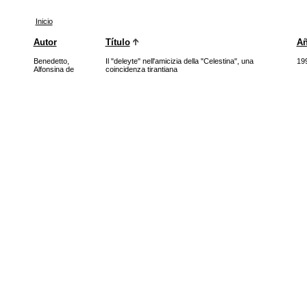
Inicio
Autor
Título
A
Benedetto,
Il "deleyte" nell'amicizia della "Celestina", una
19
Alfonsina de
coincidenza tirantiana