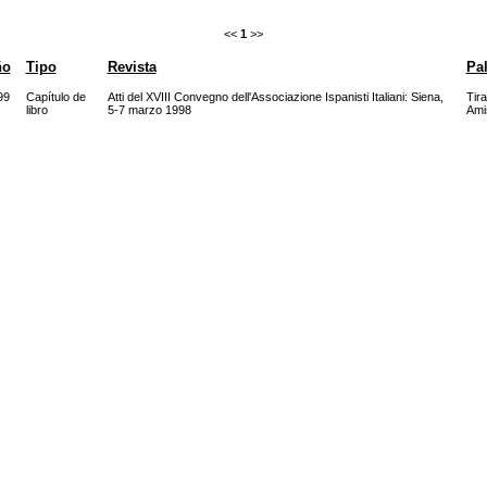
<<
1
>>
ño
Tipo
Revista
Pal
99
Capítulo de
Atti del XVIII Convegno dell'Associazione Ispanisti Italiani: Siena,
Tira
libro
5-7 marzo 1998
Ami