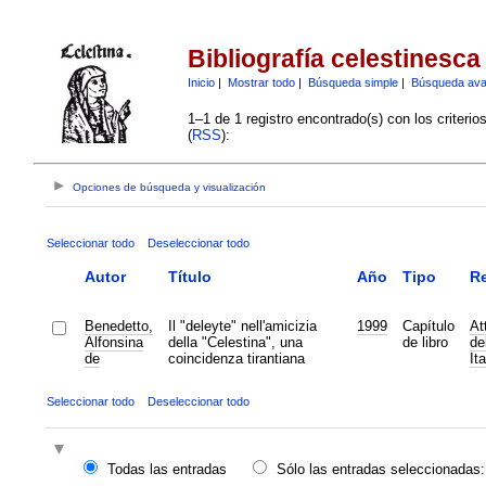
Bibliografía celestinesca
Inicio
|
Mostrar todo
|
Búsqueda simple
|
Búsqueda av
1–1 de 1 registro encontrado(s) con los criteri
(
RSS
):
Opciones de búsqueda y visualización
Seleccionar todo
Deseleccionar todo
Autor
Título
Año
Tipo
Re
Benedetto,
Il "deleyte" nell'amicizia
1999
Capítulo
At
Alfonsina
della "Celestina", una
de libro
de
de
coincidenza tirantiana
It
Seleccionar todo
Deseleccionar todo
Todas las entradas
Sólo las entradas seleccionadas: