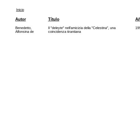
Inicio
Autor
Título
A
Benedetto,
Il "deleyte" nell'amicizia della "Celestina", una
19
Alfonsina de
coincidenza tirantiana