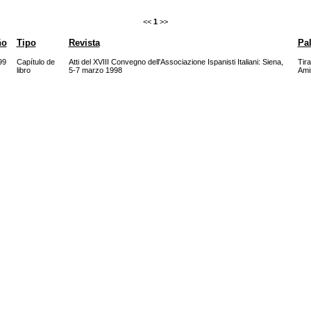
<<
1
>>
ño
Tipo
Revista
Pal
99
Capítulo de
Atti del XVIII Convegno dell'Associazione Ispanisti Italiani: Siena,
Tira
libro
5-7 marzo 1998
Ami