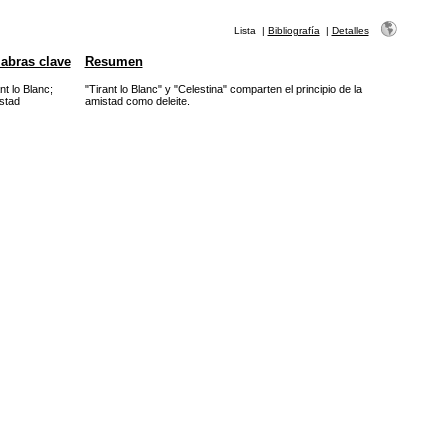
Lista
|
Bibliografía
|
Detalles
abras clave
Resumen
nt lo Blanc
;
"Tirant lo Blanc" y "Celestina" comparten el principio de la
stad
amistad como deleite.