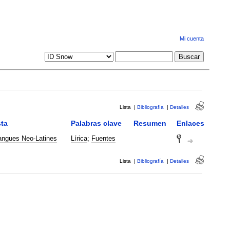
Mi cuenta
Lista
|
Bibliografía
|
Detalles
ta
Palabras clave
Resumen
Enlaces
angues Neo-Latines
Lírica
;
Fuentes
Lista
|
Bibliografía
|
Detalles