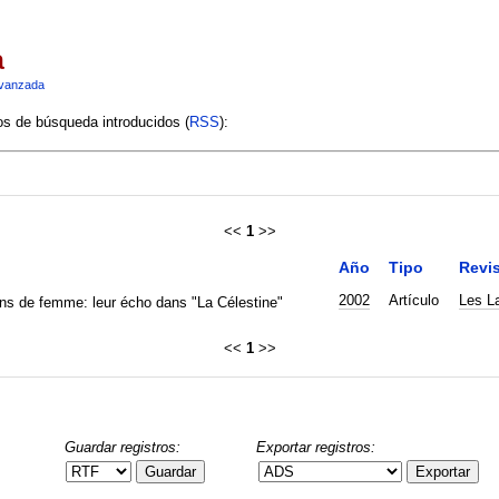
a
vanzada
ios de búsqueda introducidos (
RSS
):
<<
1
>>
Año
Tipo
Revis
2002
Artículo
Les L
s de femme: leur écho dans "La Célestine"
<<
1
>>
Guardar registros:
Exportar registros:
Guardar
Exportar