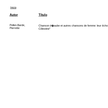
Inicio
Autor
Título
Pellen.Barde,
Chanson d�aube et autres chansons de femme: leur écho
Pierrette
Célestine"