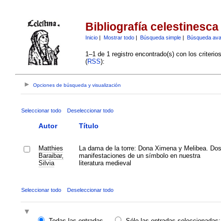
Bibliografía celestinesca
Inicio
|
Mostrar todo
|
Búsqueda simple
|
Búsqueda av
1–1 de 1 registro encontrado(s) con los criteri
(
RSS
):
Opciones de búsqueda y visualización
Seleccionar todo
Deseleccionar todo
Autor
Título
Matthies
La dama de la torre: Dona Ximena y Melibea. Do
Baraibar,
manifestaciones de un símbolo en nuestra
Silvia
literatura medieval
Seleccionar todo
Deseleccionar todo
Todas las entradas
Sólo las entradas seleccionadas: