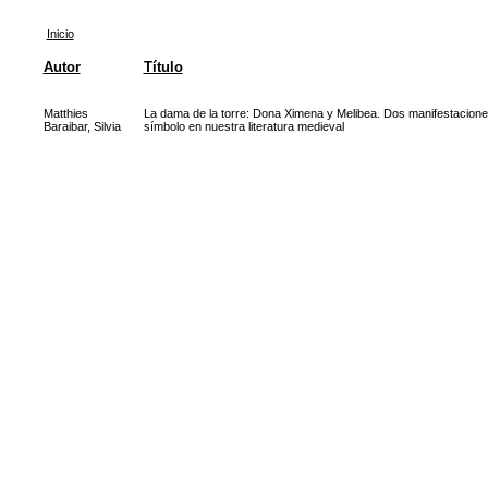
Inicio
Autor
Título
Matthies
La dama de la torre: Dona Ximena y Melibea. Dos manifestacione
Baraibar, Silvia
símbolo en nuestra literatura medieval